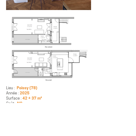
Lieu :
Poissy (78)
Année :
2025
Surface :
42 + 37 m²
Coût :
NC
Cette maison située en bordure de Seine, au
cœur d’un site patrimonial remarquable, a fait
l’objet d’un projet d’extension et de
réaménagement intérieur pensé dans le
respect du lieu et du paysage.